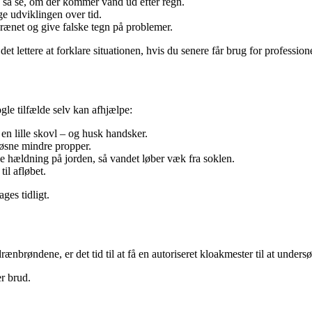
, så se, om der kommer vand ud efter regn.
lge udviklingen over tid.
rænet og give falske tegn på problemer.
det lettere at forklare situationen, hvis du senere får brug for profession
le tilfælde selv kan afhjælpe:
en lille skovl – og husk handsker.
øsne mindre propper.
lle hældning på jorden, så vandet løber væk fra soklen.
til afløbet.
ges tidligt.
rænbrøndene, er det tid til at få en autoriseret kloakmester til at under
er brud.