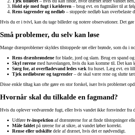
Tjek udløbet
– hvis du kan finde, hvor drænet leder vandet hen
Hold øje med fugt i kælderen
– brug evt. en fugtmåler til at fø
Rens tagrender og nedløb
– stoppede nedløb kan overbelaste d
Hvis du er i tvivl, kan du tage billeder og notere observationer. Det gør 
Små problemer, du selv kan løse
Mange drænproblemer skyldes tilstoppede rør eller brønde, som du i nog
Rens drænbrøndene
for blade, jord og slam. Brug en spand og 
Skyl rørene
med haveslangen, hvis du kan komme til. Det kan l
Sørg for, at overfladevand ledes væk
fra huset. Læg evt. en li
Tjek nedløbsrør og tagrender
– de skal være rene og slutte tæt 
Disse enkle tiltag kan ofte gøre en stor forskel, især hvis problemet opda
Hvornår skal du tilkalde en fagmand?
Hvis du oplever vedvarende fugt, eller hvis vandet ikke forsvinder fra d
Udføre
tv-inspektion
af drænrørene for at finde tilstopninger ell
Måle faldet
på rørene for at sikre, at vandet løber korrekt.
Rense eller udskifte
dele af drænet, hvis det er nødvendigt.