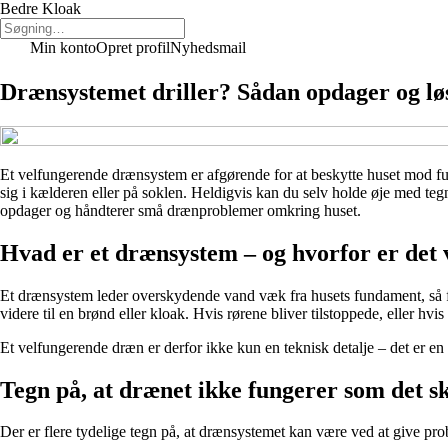
Bedre Kloak
Min konto
Opret profil
Nyhedsmail
Drænsystemet driller? Sådan opdager og lø
Et velfungerende drænsystem er afgørende for at beskytte huset mod fug
sig i kælderen eller på soklen. Heldigvis kan du selv holde øje med tegne
opdager og håndterer små drænproblemer omkring huset.
Hvad er et drænsystem – og hvorfor er det 
Et drænsystem leder overskydende vand væk fra husets fundament, så fug
videre til en brønd eller kloak. Hvis rørene bliver tilstoppede, eller hv
Et velfungerende dræn er derfor ikke kun en teknisk detalje – det er en 
Tegn på, at drænet ikke fungerer som det s
Der er flere tydelige tegn på, at drænsystemet kan være ved at give pro