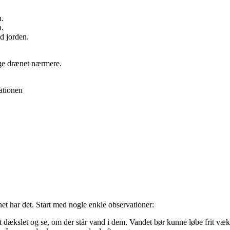
n.
n.
d jorden.
søge drænet nærmere.
ationen
t har det. Start med nogle enkle observationer:
ft dækslet og se, om der står vand i dem. Vandet bør kunne løbe frit væk