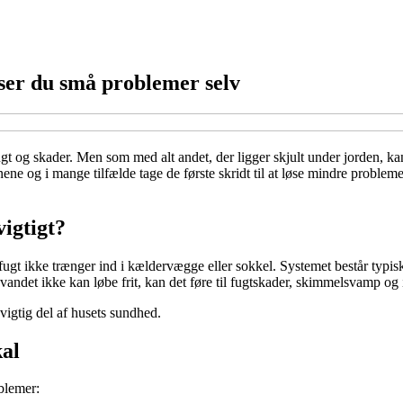
ser du små problemer selv
t og skader. Men som med alt andet, der ligger skjult under jorden, ka
ne og i mange tilfælde tage de første skridt til at løse mindre problemer
vigtigt?
t ikke trænger ind i kældervægge eller sokkel. Systemet består typisk 
is vandet ikke kan løbe frit, kan det føre til fugtskader, skimmelsvamp og
vigtig del af husets sundhed.
kal
blemer: