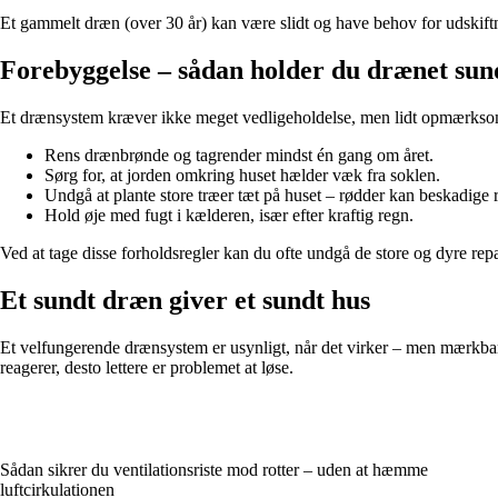
Et gammelt dræn (over 30 år) kan være slidt og have behov for udskiftn
Forebyggelse – sådan holder du drænet sun
Et drænsystem kræver ikke meget vedligeholdelse, men lidt opmærksom
Rens drænbrønde og tagrender mindst én gang om året.
Sørg for, at jorden omkring huset hælder væk fra soklen.
Undgå at plante store træer tæt på huset – rødder kan beskadige 
Hold øje med fugt i kælderen, især efter kraftig regn.
Ved at tage disse forholdsregler kan du ofte undgå de store og dyre repa
Et sundt dræn giver et sundt hus
Et velfungerende drænsystem er usynligt, når det virker – men mærkbart,
reagerer, desto lettere er problemet at løse.
Sådan sikrer du ventilationsriste mod rotter – uden at hæmme
luftcirkulationen