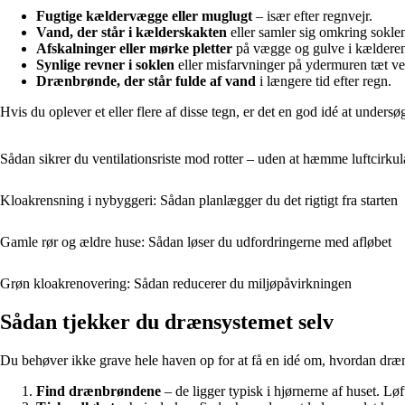
Fugtige kældervægge eller muglugt
– især efter regnvejr.
Vand, der står i kælderskakten
eller samler sig omkring sokle
Afskalninger eller mørke pletter
på vægge og gulve i kældere
Synlige revner i soklen
eller misfarvninger på ydermuren tæt ve
Drænbrønde, der står fulde af vand
i længere tid efter regn.
Hvis du oplever et eller flere af disse tegn, er det en god idé at under
Sådan sikrer du ventilationsriste mod rotter – uden at hæmme luftcirkul
Kloakrensning i nybyggeri: Sådan planlægger du det rigtigt fra starten
Gamle rør og ældre huse: Sådan løser du udfordringerne med afløbet
Grøn kloakrenovering: Sådan reducerer du miljøpåvirkningen
Sådan tjekker du drænsystemet selv
Du behøver ikke grave hele haven op for at få en idé om, hvordan dræne
Find drænbrøndene
– de ligger typisk i hjørnerne af huset. Lø