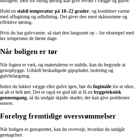
hurtigere, men for hurtig tørring kan give revner i vægge og gulve.
Hold en
stabil temperatur på 18–22 grader
, og kombiner varme
med affugtning og udluftning. Det giver den mest skånsomme og
effektive tørring.
Hvis du har gulvvarme, så start den langsomt op – for eksempel med
lav temperatur de første dage.
Når boligen er tør
Når fugten er væk, og materialerne er stabile, kan du begynde at
genopbygge. Udskift beskadigede gipsplader, isolering og
gulvbelægning.
Inden du lukker vægge eller gulve igen, bør du
fugtmåle
for at sikre,
at alt er helt tørt. Det er også en god idé at få en
byggeteknisk
gennemgang
, så du undgår skjulte skader, der kan give problemer
senere.
Forebyg fremtidige oversvømmelser
Når boligen er genoprettet, kan du overveje, hvordan du undgår
gentagelser.