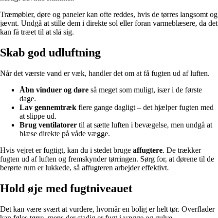
Træmøbler, døre og paneler kan ofte reddes, hvis de tørres langsomt og
jævnt. Undgå at stille dem i direkte sol eller foran varmeblæsere, da det
kan få træet til at slå sig.
Skab god udluftning
Når det værste vand er væk, handler det om at få fugten ud af luften.
Åbn vinduer og døre
så meget som muligt, især i de første
dage.
Lav gennemtræk
flere gange dagligt – det hjælper fugten med
at slippe ud.
Brug ventilatorer
til at sætte luften i bevægelse, men undgå at
blæse direkte på våde vægge.
Hvis vejret er fugtigt, kan du i stedet bruge
affugtere
. De trækker
fugten ud af luften og fremskynder tørringen. Sørg for, at dørene til de
berørte rum er lukkede, så affugteren arbejder effektivt.
Hold øje med fugtniveauet
Det kan være svært at vurdere, hvornår en bolig er helt tør. Overflader
kan føles tørre, mens der stadig er fugt i vægge og gulve.