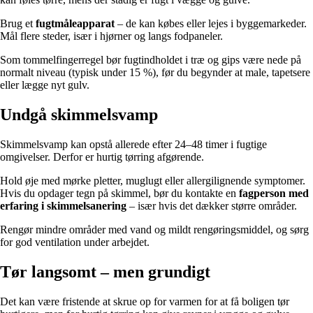
Brug et
fugtmåleapparat
– de kan købes eller lejes i byggemarkeder.
Mål flere steder, især i hjørner og langs fodpaneler.
Som tommelfingerregel bør fugtindholdet i træ og gips være nede på
normalt niveau (typisk under 15 %), før du begynder at male, tapetsere
eller lægge nyt gulv.
Undgå skimmelsvamp
Skimmelsvamp kan opstå allerede efter 24–48 timer i fugtige
omgivelser. Derfor er hurtig tørring afgørende.
Hold øje med mørke pletter, muglugt eller allergilignende symptomer.
Hvis du opdager tegn på skimmel, bør du kontakte en
fagperson med
erfaring i skimmelsanering
– især hvis det dækker større områder.
Rengør mindre områder med vand og mildt rengøringsmiddel, og sørg
for god ventilation under arbejdet.
Tør langsomt – men grundigt
Det kan være fristende at skrue op for varmen for at få boligen tør