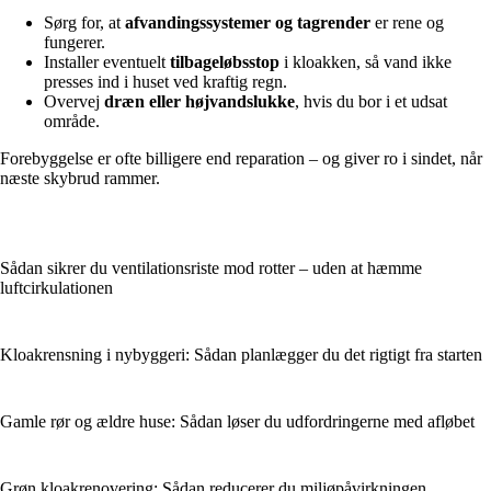
Sørg for, at
afvandingssystemer og tagrender
er rene og
fungerer.
Installer eventuelt
tilbageløbsstop
i kloakken, så vand ikke
presses ind i huset ved kraftig regn.
Overvej
dræn eller højvandslukke
, hvis du bor i et udsat
område.
Forebyggelse er ofte billigere end reparation – og giver ro i sindet, når
næste skybrud rammer.
Sådan sikrer du ventilationsriste mod rotter – uden at hæmme
luftcirkulationen
Kloakrensning i nybyggeri: Sådan planlægger du det rigtigt fra starten
Gamle rør og ældre huse: Sådan løser du udfordringerne med afløbet
Grøn kloakrenovering: Sådan reducerer du miljøpåvirkningen