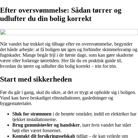
Efter oversvømmelse: Sådan tørrer og
udlufter du din bolig korrekt
Når vandet har trukket sig tilbage efter en oversvømmelse, begynder
det hårde arbejde: at få boligen tør igen og forhindre skimmelsvamp og
fugtskader. Mange begår fejl i de første dage, som kan gøre skaderne
værre eller forlænge tørretiden. Her får du en praktisk guide til,
hvordan du tørrer og udlufter din bolig korrekt – trin for trin.
Start med sikkerheden
Før du går i gang, skal du sikre, at det er trygt at opholde sig i boligen.
Vand kan have beskadiget elinstallationer, gasledninger og
byggematerialer.
Sluk for strømmen
i de berørte områder, indtil en elektriker har
tjekket installationerne.
Brug gummistøvler og handsker
, især hvis vandet har stået
højt eller været forurenet.
Kontakt dit forsikringsselskab
tidligt – de kan vejlede om