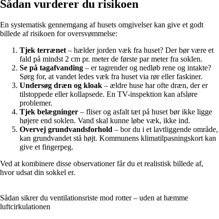
Sådan vurderer du risikoen
En systematisk gennemgang af husets omgivelser kan give et godt
billede af risikoen for oversvømmelse:
Tjek terrænet
– hælder jorden væk fra huset? Der bør være et
fald på mindst 2 cm pr. meter de første par meter fra soklen.
Se på tagafvanding
– er tagrender og nedløb rene og intakte?
Sørg for, at vandet ledes væk fra huset via rør eller faskiner.
Undersøg dræn og kloak
– ældre huse har ofte dræn, der er
tilstoppede eller kollapsede. En TV-inspektion kan afsløre
problemer.
Tjek belægninger
– fliser og asfalt tæt på huset bør ikke ligge
højere end soklen. Vand skal kunne løbe væk, ikke ind.
Overvej grundvandsforhold
– bor du i et lavtliggende område,
kan grundvandet stå højt. Kommunens klimatilpasningskort kan
give et fingerpeg.
Ved at kombinere disse observationer får du et realistisk billede af,
hvor udsat din sokkel er.
Sådan sikrer du ventilationsriste mod rotter – uden at hæmme
luftcirkulationen