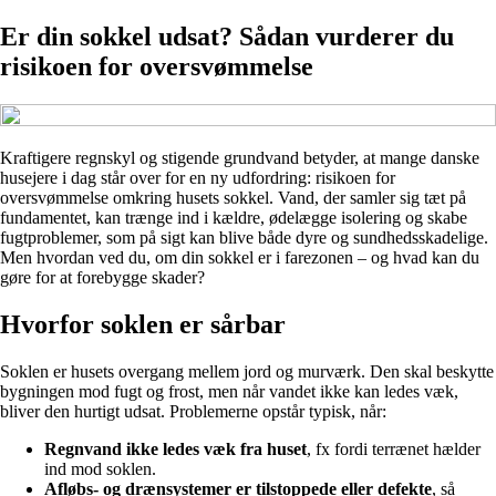
Er din sokkel udsat? Sådan vurderer du
risikoen for oversvømmelse
Kraftigere regnskyl og stigende grundvand betyder, at mange danske
husejere i dag står over for en ny udfordring: risikoen for
oversvømmelse omkring husets sokkel. Vand, der samler sig tæt på
fundamentet, kan trænge ind i kældre, ødelægge isolering og skabe
fugtproblemer, som på sigt kan blive både dyre og sundhedsskadelige.
Men hvordan ved du, om din sokkel er i farezonen – og hvad kan du
gøre for at forebygge skader?
Hvorfor soklen er sårbar
Soklen er husets overgang mellem jord og murværk. Den skal beskytte
bygningen mod fugt og frost, men når vandet ikke kan ledes væk,
bliver den hurtigt udsat. Problemerne opstår typisk, når:
Regnvand ikke ledes væk fra huset
, fx fordi terrænet hælder
ind mod soklen.
Afløbs- og drænsystemer er tilstoppede eller defekte
, så