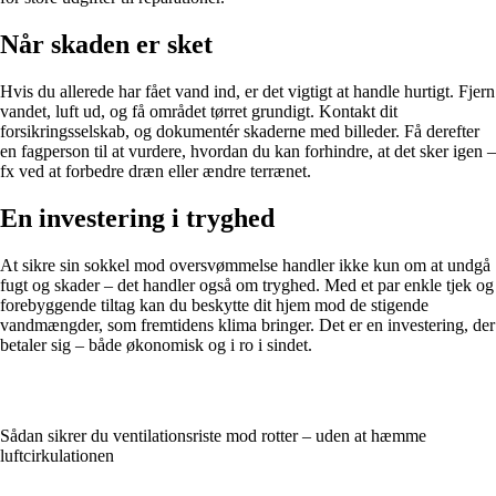
Når skaden er sket
Hvis du allerede har fået vand ind, er det vigtigt at handle hurtigt. Fjern
vandet, luft ud, og få området tørret grundigt. Kontakt dit
forsikringsselskab, og dokumentér skaderne med billeder. Få derefter
en fagperson til at vurdere, hvordan du kan forhindre, at det sker igen –
fx ved at forbedre dræn eller ændre terrænet.
En investering i tryghed
At sikre sin sokkel mod oversvømmelse handler ikke kun om at undgå
fugt og skader – det handler også om tryghed. Med et par enkle tjek og
forebyggende tiltag kan du beskytte dit hjem mod de stigende
vandmængder, som fremtidens klima bringer. Det er en investering, der
betaler sig – både økonomisk og i ro i sindet.
Sådan sikrer du ventilationsriste mod rotter – uden at hæmme
luftcirkulationen