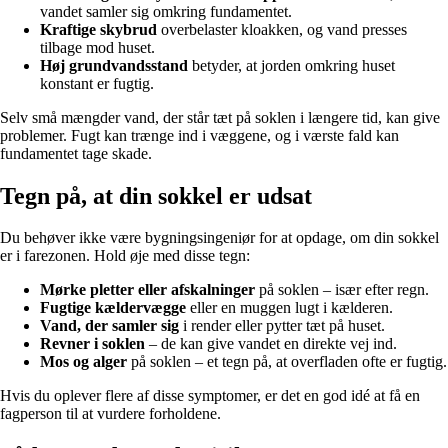
vandet samler sig omkring fundamentet.
Kraftige skybrud
overbelaster kloakken, og vand presses
tilbage mod huset.
Høj grundvandsstand
betyder, at jorden omkring huset
konstant er fugtig.
Selv små mængder vand, der står tæt på soklen i længere tid, kan give
problemer. Fugt kan trænge ind i væggene, og i værste fald kan
fundamentet tage skade.
Tegn på, at din sokkel er udsat
Du behøver ikke være bygningsingeniør for at opdage, om din sokkel
er i farezonen. Hold øje med disse tegn:
Mørke pletter eller afskalninger
på soklen – især efter regn.
Fugtige kældervægge
eller en muggen lugt i kælderen.
Vand, der samler sig
i render eller pytter tæt på huset.
Revner i soklen
– de kan give vandet en direkte vej ind.
Mos og alger
på soklen – et tegn på, at overfladen ofte er fugtig.
Hvis du oplever flere af disse symptomer, er det en god idé at få en
fagperson til at vurdere forholdene.