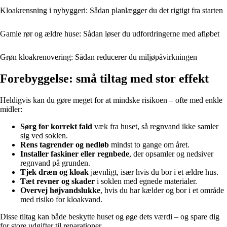
Kloakrensning i nybyggeri: Sådan planlægger du det rigtigt fra starten
Gamle rør og ældre huse: Sådan løser du udfordringerne med afløbet
Grøn kloakrenovering: Sådan reducerer du miljøpåvirkningen
Forebyggelse: små tiltag med stor effekt
Heldigvis kan du gøre meget for at mindske risikoen – ofte med enkle
midler:
Sørg for korrekt fald
væk fra huset, så regnvand ikke samler
sig ved soklen.
Rens tagrender og nedløb
mindst to gange om året.
Installer faskiner eller regnbede
, der opsamler og nedsiver
regnvand på grunden.
Tjek dræn og kloak
jævnligt, især hvis du bor i et ældre hus.
Tæt revner og skader
i soklen med egnede materialer.
Overvej højvandslukke
, hvis du har kælder og bor i et område
med risiko for kloakvand.
Disse tiltag kan både beskytte huset og øge dets værdi – og spare dig
for store udgifter til reparationer.