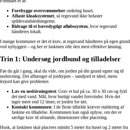
Formålet er at:
Forebygge oversvømmelser
omkring huset.
Aflaste kloaksystemet
, så regnvand ikke belaster
spildevandsledningerne.
Bidrage til et bæredygtigt afløbssystem
, hvor regnvand
håndteres lokalt.
I mange kommuner er det et krav, at regnvand håndteres på egen grund
ved nybyggeri – og her er faskinen ofte den mest effektive løsning.
Trin 1: Undersøg jordbund og tilladelser
Før du går i gang, skal du vide, om jorden på din grund egner sig til
nedsivning. Det afhænger af jordtypen – sandjord er ideel, mens
lerjord kan give problemer.
Lav en nedsivningstest
: Grav et hul på ca. 30 x 30 cm og fyld
det med vand. Mål, hvor hurtigt vandet forsvinder. Hvis det
tager mere end 12 timer, er jorden for tæt.
Kontakt kommunen
: I de fleste tilfælde kræver etablering af
faskine en tilladelse. Kommunen kan også oplyse, om der er
særlige krav til afstande, dimensioner eller placering.
Husk, at faskinen skal placeres mindst 5 meter fra huset og 2 meter fra