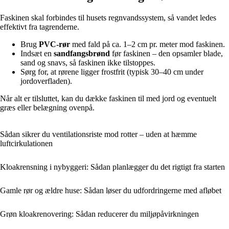
Faskinen skal forbindes til husets regnvandssystem, så vandet ledes
effektivt fra tagrenderne.
Brug
PVC-rør
med fald på ca. 1–2 cm pr. meter mod faskinen.
Indsæt en
sandfangsbrønd
før faskinen – den opsamler blade,
sand og snavs, så faskinen ikke tilstoppes.
Sørg for, at rørene ligger frostfrit (typisk 30–40 cm under
jordoverfladen).
Når alt er tilsluttet, kan du dække faskinen til med jord og eventuelt
græs eller belægning ovenpå.
Sådan sikrer du ventilationsriste mod rotter – uden at hæmme
luftcirkulationen
Kloakrensning i nybyggeri: Sådan planlægger du det rigtigt fra starten
Gamle rør og ældre huse: Sådan løser du udfordringerne med afløbet
Grøn kloakrenovering: Sådan reducerer du miljøpåvirkningen