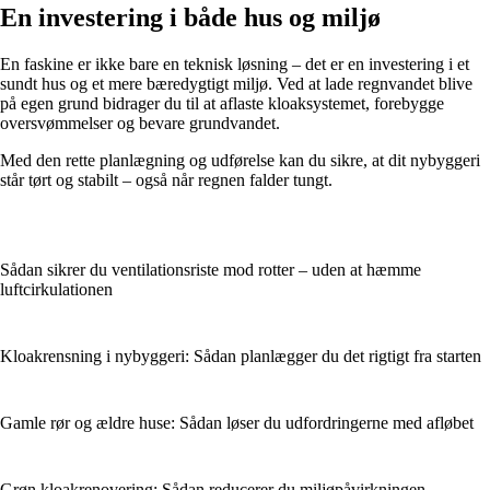
En investering i både hus og miljø
En faskine er ikke bare en teknisk løsning – det er en investering i et
sundt hus og et mere bæredygtigt miljø. Ved at lade regnvandet blive
på egen grund bidrager du til at aflaste kloaksystemet, forebygge
oversvømmelser og bevare grundvandet.
Med den rette planlægning og udførelse kan du sikre, at dit nybyggeri
står tørt og stabilt – også når regnen falder tungt.
Sådan sikrer du ventilationsriste mod rotter – uden at hæmme
luftcirkulationen
Kloakrensning i nybyggeri: Sådan planlægger du det rigtigt fra starten
Gamle rør og ældre huse: Sådan løser du udfordringerne med afløbet
Grøn kloakrenovering: Sådan reducerer du miljøpåvirkningen