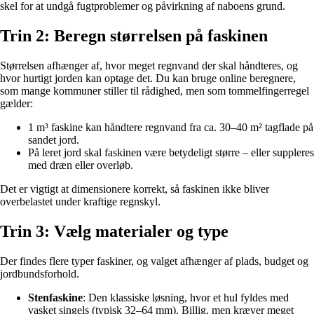
skel for at undgå fugtproblemer og påvirkning af naboens grund.
Trin 2: Beregn størrelsen på faskinen
Størrelsen afhænger af, hvor meget regnvand der skal håndteres, og
hvor hurtigt jorden kan optage det. Du kan bruge online beregnere,
som mange kommuner stiller til rådighed, men som tommelfingerregel
gælder:
1 m³ faskine kan håndtere regnvand fra ca. 30–40 m² tagflade på
sandet jord.
På leret jord skal faskinen være betydeligt større – eller suppleres
med dræn eller overløb.
Det er vigtigt at dimensionere korrekt, så faskinen ikke bliver
overbelastet under kraftige regnskyl.
Trin 3: Vælg materialer og type
Der findes flere typer faskiner, og valget afhænger af plads, budget og
jordbundsforhold.
Stenfaskine
: Den klassiske løsning, hvor et hul fyldes med
vasket singels (typisk 32–64 mm). Billig, men kræver meget