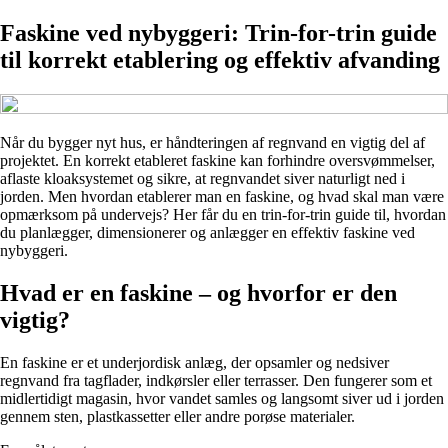
Faskine ved nybyggeri: Trin-for-trin guide
til korrekt etablering og effektiv afvanding
Når du bygger nyt hus, er håndteringen af regnvand en vigtig del af
projektet. En korrekt etableret faskine kan forhindre oversvømmelser,
aflaste kloaksystemet og sikre, at regnvandet siver naturligt ned i
jorden. Men hvordan etablerer man en faskine, og hvad skal man være
opmærksom på undervejs? Her får du en trin-for-trin guide til, hvordan
du planlægger, dimensionerer og anlægger en effektiv faskine ved
nybyggeri.
Hvad er en faskine – og hvorfor er den
vigtig?
En faskine er et underjordisk anlæg, der opsamler og nedsiver
regnvand fra tagflader, indkørsler eller terrasser. Den fungerer som et
midlertidigt magasin, hvor vandet samles og langsomt siver ud i jorden
gennem sten, plastkassetter eller andre porøse materialer.