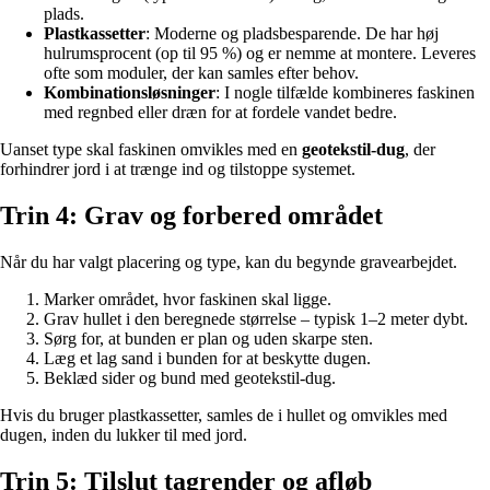
plads.
Plastkassetter
: Moderne og pladsbesparende. De har høj
hulrumsprocent (op til 95 %) og er nemme at montere. Leveres
ofte som moduler, der kan samles efter behov.
Kombinationsløsninger
: I nogle tilfælde kombineres faskinen
med regnbed eller dræn for at fordele vandet bedre.
Uanset type skal faskinen omvikles med en
geotekstil-dug
, der
forhindrer jord i at trænge ind og tilstoppe systemet.
Trin 4: Grav og forbered området
Når du har valgt placering og type, kan du begynde gravearbejdet.
Marker området, hvor faskinen skal ligge.
Grav hullet i den beregnede størrelse – typisk 1–2 meter dybt.
Sørg for, at bunden er plan og uden skarpe sten.
Læg et lag sand i bunden for at beskytte dugen.
Beklæd sider og bund med geotekstil-dug.
Hvis du bruger plastkassetter, samles de i hullet og omvikles med
dugen, inden du lukker til med jord.
Trin 5: Tilslut tagrender og afløb