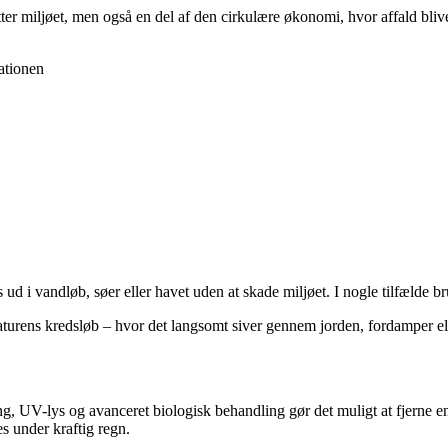
r miljøet, men også en del af den cirkulære økonomi, hvor affald bliver
ationen
s ud i vandløb, søer eller havet uden at skade miljøet. I nogle tilfælde 
naturens kredsløb – hvor det langsomt siver gennem jorden, fordamper el
g, UV-lys og avanceret biologisk behandling gør det muligt at fjerne 
s under kraftig regn.