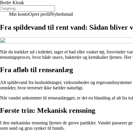
Bedre Kloak
Min konto
Opret profil
Nyhedsmail
Fra spildevand til rent vand: Sådan bliver va
Når du trækker ud i toilettet, tager et bad eller vasker tøj, forsvinder 
rensningsproces, hvor både snavs, bakterier og kemikalier fjernes. Her 
Fra afløb til renseanlæg
Alt spildevand fra husholdninger, virksomheder og regnvandssystemer le
områder, hvor terrænet ikke hælder naturligt.
Når vandet ankommer til renseanlægget, er det en blanding af alt fra to
Første trin: Mekanisk rensning
I den mekaniske rensning fjernes de grove partikler. Vandet passerer gen
som sand og grus synker til bunds.