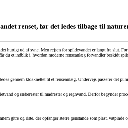
ndet renset, før det ledes tilbage til nature
vandet hurtigt ud af syne. Men rejsen for spildevandet er langt fra slut. 
får du et indblik i, hvordan moderne renseanlæg forvandler beskidt spild
des gennem kloaknettet til et renseanlæg. Undervejs passerer det pumpe
iletvand og sæberester til madrester og regnvand. Derfor begynder proce
nem gitre og riste, der opfanger større genstande som plast, vatpinde og