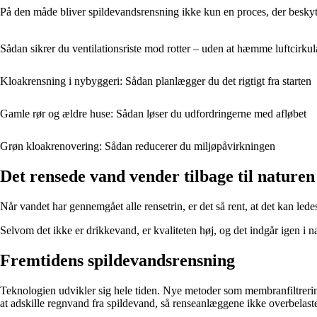
På den måde bliver spildevandsrensning ikke kun en proces, der beskytte
Sådan sikrer du ventilationsriste mod rotter – uden at hæmme luftcirkul
Kloakrensning i nybyggeri: Sådan planlægger du det rigtigt fra starten
Gamle rør og ældre huse: Sådan løser du udfordringerne med afløbet
Grøn kloakrenovering: Sådan reducerer du miljøpåvirkningen
Det rensede vand vender tilbage til naturen
Når vandet har gennemgået alle rensetrin, er det så rent, at det kan lede
Selvom det ikke er drikkevand, er kvaliteten høj, og det indgår igen i 
Fremtidens spildevandsrensning
Teknologien udvikler sig hele tiden. Nye metoder som membranfiltrerin
at adskille regnvand fra spildevand, så renseanlæggene ikke overbelaste