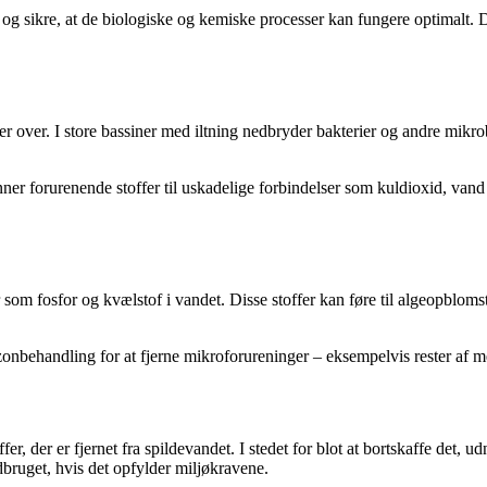
og sikre, at de biologiske og kemiske processer kan fungere optimalt. D
r over. I store bassiner med iltning nedbryder bakterier og andre mikrob
danner forurenende stoffer til uskadelige forbindelser som kuldioxid, va
 som fosfor og kvælstof i vandet. Disse stoffer kan føre til algeopbloms
onbehandling for at fjerne mikroforureninger – eksempelvis rester af m
, der er fjernet fra spildevandet. I stedet for blot at bortskaffe det, 
dbruget, hvis det opfylder miljøkravene.