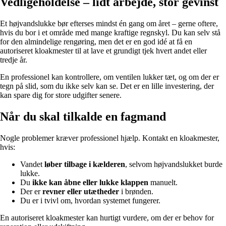
Vedligeholdelse – lidt arbejde, stor gevinst
Et højvandslukke bør efterses mindst én gang om året – gerne oftere,
hvis du bor i et område med mange kraftige regnskyl. Du kan selv stå
for den almindelige rengøring, men det er en god idé at få en
autoriseret kloakmester til at lave et grundigt tjek hvert andet eller
tredje år.
En professionel kan kontrollere, om ventilen lukker tæt, og om der er
tegn på slid, som du ikke selv kan se. Det er en lille investering, der
kan spare dig for store udgifter senere.
Når du skal tilkalde en fagmand
Nogle problemer kræver professionel hjælp. Kontakt en kloakmester,
hvis:
Vandet
løber tilbage i kælderen
, selvom højvandslukket burde
lukke.
Du
ikke kan åbne eller lukke klappen
manuelt.
Der er
revner eller utætheder
i brønden.
Du er i tvivl om, hvordan systemet fungerer.
En autoriseret kloakmester kan hurtigt vurdere, om der er behov for