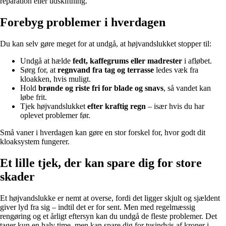
reparation eller udskiftning.
Forebyg problemer i hverdagen
Du kan selv gøre meget for at undgå, at højvandslukket stopper til:
Undgå at hælde
fedt, kaffegrums eller madrester
i afløbet.
Sørg for, at
regnvand fra tag og terrasse
ledes væk fra
kloakken, hvis muligt.
Hold
brønde og riste fri for blade og snavs
, så vandet kan
løbe frit.
Tjek højvandslukket
efter kraftig regn
– især hvis du har
oplevet problemer før.
Små vaner i hverdagen kan gøre en stor forskel for, hvor godt dit
kloaksystem fungerer.
Et lille tjek, der kan spare dig for store
skader
Et højvandslukke er nemt at overse, fordi det ligger skjult og sjældent
giver lyd fra sig – indtil det er for sent. Men med regelmæssig
rengøring og et årligt eftersyn kan du undgå de fleste problemer. Det
tager kun en halv time, men kan spare dig for tusindvis af kroner i