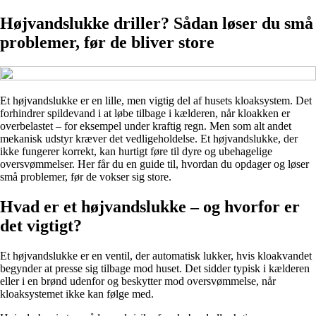
Højvandslukke driller? Sådan løser du små
problemer, før de bliver store
Et højvandslukke er en lille, men vigtig del af husets kloaksystem. Det
forhindrer spildevand i at løbe tilbage i kælderen, når kloakken er
overbelastet – for eksempel under kraftig regn. Men som alt andet
mekanisk udstyr kræver det vedligeholdelse. Et højvandslukke, der
ikke fungerer korrekt, kan hurtigt føre til dyre og ubehagelige
oversvømmelser. Her får du en guide til, hvordan du opdager og løser
små problemer, før de vokser sig store.
Hvad er et højvandslukke – og hvorfor er
det vigtigt?
Et højvandslukke er en ventil, der automatisk lukker, hvis kloakvandet
begynder at presse sig tilbage mod huset. Det sidder typisk i kælderen
eller i en brønd udenfor og beskytter mod oversvømmelse, når
kloaksystemet ikke kan følge med.