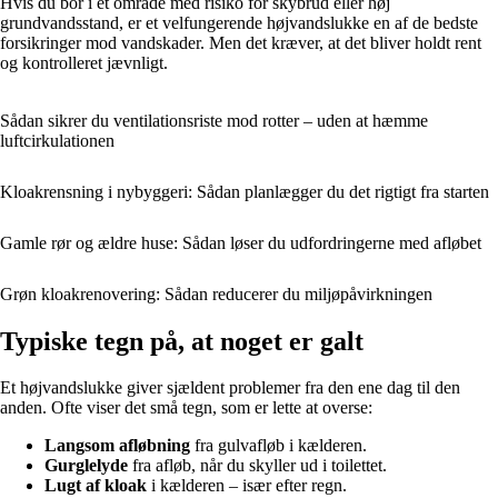
Hvis du bor i et område med risiko for skybrud eller høj
grundvandsstand, er et velfungerende højvandslukke en af de bedste
forsikringer mod vandskader. Men det kræver, at det bliver holdt rent
og kontrolleret jævnligt.
Sådan sikrer du ventilationsriste mod rotter – uden at hæmme
luftcirkulationen
Kloakrensning i nybyggeri: Sådan planlægger du det rigtigt fra starten
Gamle rør og ældre huse: Sådan løser du udfordringerne med afløbet
Grøn kloakrenovering: Sådan reducerer du miljøpåvirkningen
Typiske tegn på, at noget er galt
Et højvandslukke giver sjældent problemer fra den ene dag til den
anden. Ofte viser det små tegn, som er lette at overse:
Langsom afløbning
fra gulvafløb i kælderen.
Gurglelyde
fra afløb, når du skyller ud i toilettet.
Lugt af kloak
i kælderen – især efter regn.