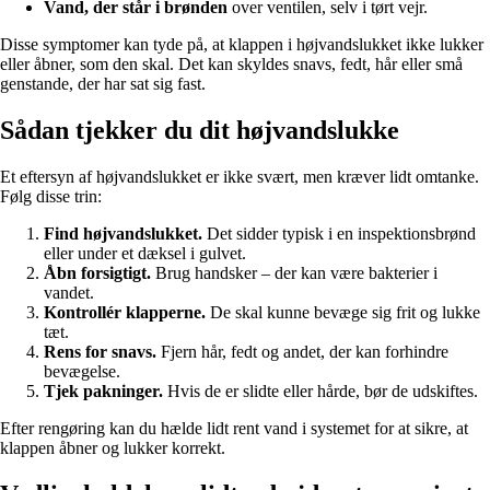
Vand, der står i brønden
over ventilen, selv i tørt vejr.
Disse symptomer kan tyde på, at klappen i højvandslukket ikke lukker
eller åbner, som den skal. Det kan skyldes snavs, fedt, hår eller små
genstande, der har sat sig fast.
Sådan tjekker du dit højvandslukke
Et eftersyn af højvandslukket er ikke svært, men kræver lidt omtanke.
Følg disse trin:
Find højvandslukket.
Det sidder typisk i en inspektionsbrønd
eller under et dæksel i gulvet.
Åbn forsigtigt.
Brug handsker – der kan være bakterier i
vandet.
Kontrollér klapperne.
De skal kunne bevæge sig frit og lukke
tæt.
Rens for snavs.
Fjern hår, fedt og andet, der kan forhindre
bevægelse.
Tjek pakninger.
Hvis de er slidte eller hårde, bør de udskiftes.
Efter rengøring kan du hælde lidt rent vand i systemet for at sikre, at
klappen åbner og lukker korrekt.