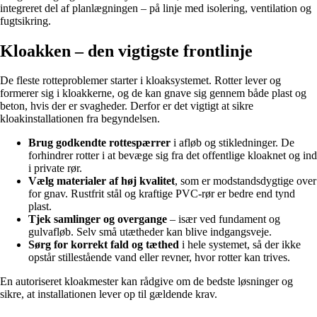
integreret del af planlægningen – på linje med isolering, ventilation og
fugtsikring.
Kloakken – den vigtigste frontlinje
De fleste rotteproblemer starter i kloaksystemet. Rotter lever og
formerer sig i kloakkerne, og de kan gnave sig gennem både plast og
beton, hvis der er svagheder. Derfor er det vigtigt at sikre
kloakinstallationen fra begyndelsen.
Brug godkendte rottespærrer
i afløb og stikledninger. De
forhindrer rotter i at bevæge sig fra det offentlige kloaknet og ind
i private rør.
Vælg materialer af høj kvalitet
, som er modstandsdygtige over
for gnav. Rustfrit stål og kraftige PVC-rør er bedre end tynd
plast.
Tjek samlinger og overgange
– især ved fundament og
gulvafløb. Selv små utætheder kan blive indgangsveje.
Sørg for korrekt fald og tæthed
i hele systemet, så der ikke
opstår stillestående vand eller revner, hvor rotter kan trives.
En autoriseret kloakmester kan rådgive om de bedste løsninger og
sikre, at installationen lever op til gældende krav.