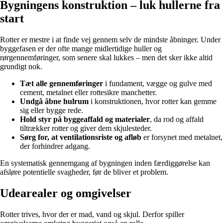
Bygningens konstruktion – luk hullerne fra
start
Rotter er mestre i at finde vej gennem selv de mindste åbninger. Under
byggefasen er der ofte mange midlertidige huller og
rørgennemføringer, som senere skal lukkes – men det sker ikke altid
grundigt nok.
Tæt alle gennemføringer
i fundament, vægge og gulve med
cement, metalnet eller rottesikre manchetter.
Undgå åbne hulrum
i konstruktionen, hvor rotter kan gemme
sig eller bygge rede.
Hold styr på byggeaffald og materialer
, da rod og affald
tiltrækker rotter og giver dem skjulesteder.
Sørg for, at ventilationsriste og afløb
er forsynet med metalnet,
der forhindrer adgang.
En systematisk gennemgang af bygningen inden færdiggørelse kan
afsløre potentielle svagheder, før de bliver et problem.
Udearealer og omgivelser
Rotter trives, hvor der er mad, vand og skjul. Derfor spiller