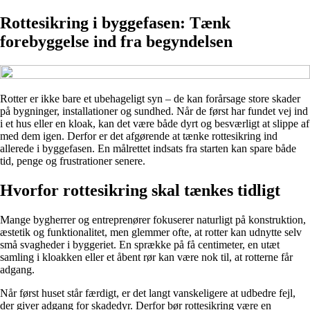
Rottesikring i byggefasen: Tænk
forebyggelse ind fra begyndelsen
Rotter er ikke bare et ubehageligt syn – de kan forårsage store skader
på bygninger, installationer og sundhed. Når de først har fundet vej ind
i et hus eller en kloak, kan det være både dyrt og besværligt at slippe af
med dem igen. Derfor er det afgørende at tænke rottesikring ind
allerede i byggefasen. En målrettet indsats fra starten kan spare både
tid, penge og frustrationer senere.
Hvorfor rottesikring skal tænkes tidligt
Mange bygherrer og entreprenører fokuserer naturligt på konstruktion,
æstetik og funktionalitet, men glemmer ofte, at rotter kan udnytte selv
små svagheder i byggeriet. En sprække på få centimeter, en utæt
samling i kloakken eller et åbent rør kan være nok til, at rotterne får
adgang.
Når først huset står færdigt, er det langt vanskeligere at udbedre fejl,
der giver adgang for skadedyr. Derfor bør rottesikring være en