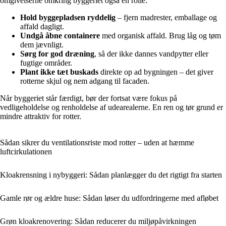
omgivelserne omkring byggeriet også en rolle.
Hold byggepladsen ryddelig
– fjern madrester, emballage og
affald dagligt.
Undgå åbne containere
med organisk affald. Brug låg og tøm
dem jævnligt.
Sørg for god dræning
, så der ikke dannes vandpytter eller
fugtige områder.
Plant ikke tæt buskads
direkte op ad bygningen – det giver
rotterne skjul og nem adgang til facaden.
Når byggeriet står færdigt, bør der fortsat være fokus på
vedligeholdelse og renholdelse af udearealerne. En ren og tør grund er
mindre attraktiv for rotter.
Sådan sikrer du ventilationsriste mod rotter – uden at hæmme
luftcirkulationen
Kloakrensning i nybyggeri: Sådan planlægger du det rigtigt fra starten
Gamle rør og ældre huse: Sådan løser du udfordringerne med afløbet
Grøn kloakrenovering: Sådan reducerer du miljøpåvirkningen