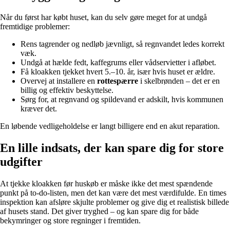
Når du først har købt huset, kan du selv gøre meget for at undgå
fremtidige problemer:
Rens tagrender og nedløb jævnligt, så regnvandet ledes korrekt
væk.
Undgå at hælde fedt, kaffegrums eller vådservietter i afløbet.
Få kloakken tjekket hvert 5.–10. år, især hvis huset er ældre.
Overvej at installere en
rottespærre
i skelbrønden – det er en
billig og effektiv beskyttelse.
Sørg for, at regnvand og spildevand er adskilt, hvis kommunen
kræver det.
En løbende vedligeholdelse er langt billigere end en akut reparation.
En lille indsats, der kan spare dig for store
udgifter
At tjekke kloakken før huskøb er måske ikke det mest spændende
punkt på to-do-listen, men det kan være det mest værdifulde. En times
inspektion kan afsløre skjulte problemer og give dig et realistisk billede
af husets stand. Det giver tryghed – og kan spare dig for både
bekymringer og store regninger i fremtiden.