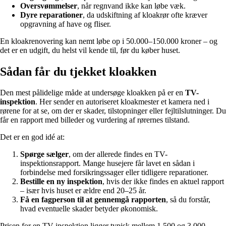
Oversvømmelser
, når regnvand ikke kan løbe væk.
Dyre reparationer
, da udskiftning af kloakrør ofte kræver
opgravning af have og fliser.
En kloakrenovering kan nemt løbe op i 50.000–150.000 kroner – og
det er en udgift, du helst vil kende til, før du køber huset.
Sådan får du tjekket kloakken
Den mest pålidelige måde at undersøge kloakken på er en
TV-
inspektion
. Her sender en autoriseret kloakmester et kamera ned i
rørene for at se, om der er skader, tilstopninger eller fejltilslutninger. Du
får en rapport med billeder og vurdering af rørernes tilstand.
Det er en god idé at:
Spørge sælger
, om der allerede findes en TV-
inspektionsrapport. Mange husejere får lavet en sådan i
forbindelse med forsikringssager eller tidligere reparationer.
Bestille en ny inspektion
, hvis der ikke findes en aktuel rapport
– især hvis huset er ældre end 20–25 år.
Få en fagperson til at gennemgå rapporten
, så du forstår,
hvad eventuelle skader betyder økonomisk.
Prisen for en TV-inspektion ligger typisk mellem 1.500 og 3.000