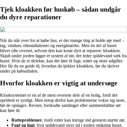
Tjek kloakken før huskøb – sådan undgår
du dyre reparationer
Når du står over for at købe hus, er der mange ting at holde øje med –
tag, vinduer, elinstallationer og energimærke. Men én del af huset
bliver ofte overset, selvom den kan koste dyrt at reparere: kloakken.
Skjult under jorden ligger et system af rør, der leder spildevand væk fra
huset. Hvis de er defekte, kan det føre til fugt, rotter og store udgifter.
Her får du en guide til, hvordan du tjekker kloakken, før du skriver
under på købsaftalen.
Hvorfor kloakken er vigtig at undersøge
Kloaksystemet er en af de mest oversete dele af en bolig, fordi det
sjældent er synligt. Men netop derfor kan problemerne vokse sig store,
før de opdages. Revner, forskudte samlinger eller sammenfaldne rør
kan føre til:
Rotteproblemer
, fordi rotter kan trænge ind gennem utætte rør.
Fugt og lugt
, hvis spildevand siver ud i jorden omkring huset.